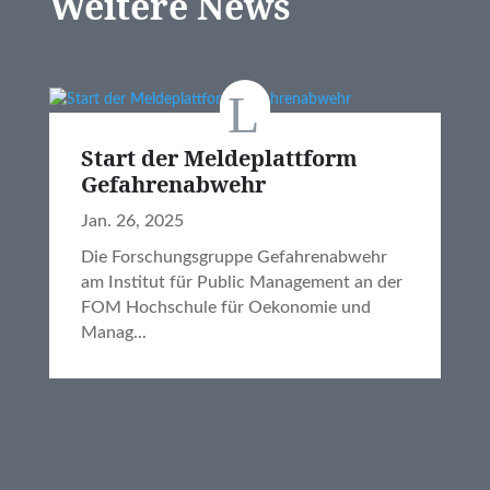
Weitere News
Start der Meldeplattform
M
Gefahrenabwehr
s
Jan. 26, 2025
a
Die Forschungsgruppe Gefahrenabwehr
No
am Institut für Public Management an der
FOM Hochschule für Oekonomie und
Manag...