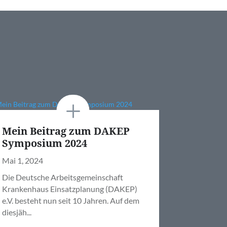
Mein Beitrag zum DAKEP
Key-Not
Symposium 2024
Diplom
Mai 1, 2024
CGDIS 
Die Deutsche Arbeitsgemeinschaft
Apr. 3, 202
Krankenhaus Einsatzplanung (DAKEP)
e.V. besteht nun seit 10 Jahren. Auf dem
Kurz vor Ka
diesjäh...
Gelegenhei
Diplomübe