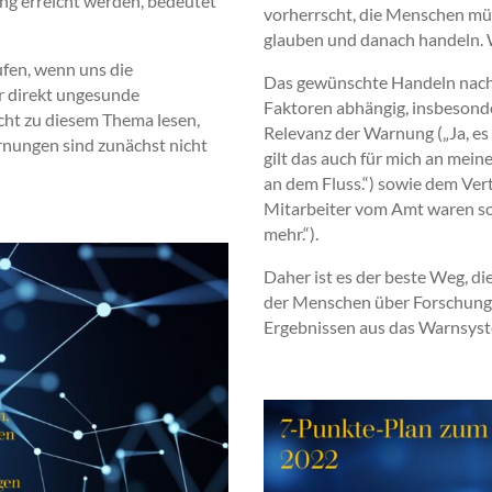
ng erreicht werden, bedeutet
vorherrscht, die Menschen müs
glauben und danach handeln. We
ufen, wenn uns die
Das gewünschte Handeln nach 
r direkt ungesunde
Faktoren abhängig, insbesonde
cht zu diesem Thema lesen,
Relevanz der Warnung („Ja, es 
arnungen sind zunächst nicht
gilt das auch für mich an mein
an dem Fluss.“) sowie dem Ver
Mitarbeiter vom Amt waren so 
mehr.“).
Daher ist es der beste Weg, d
der Menschen über Forschung 
Ergebnissen aus das Warnsyst