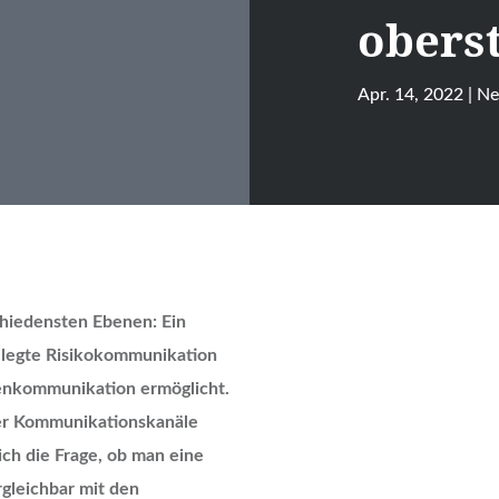
oberst
Apr. 14, 2022
|
N
chiedensten Ebenen: Ein
gelegte Risikokommunikation
isenkommunikation ermöglicht.
eler Kommunikationskanäle
ich die Frage, ob man eine
gleichbar mit den