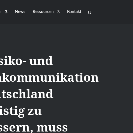
n
News
Ressourcen
Kontakt
siko- und
nkommunikation
utschland
istig zu
ssern, muss